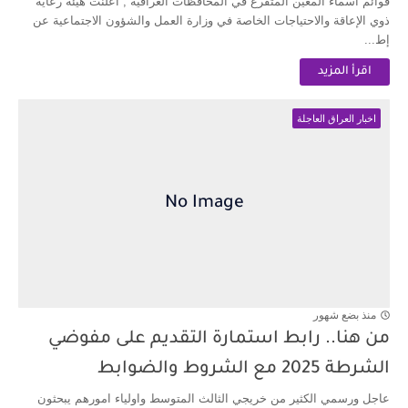
قوائم أسماء المعين المتفرغ في المحافظات العراقية , أعلنت هيئة رعاية
ذوي الإعاقة والاحتياجات الخاصة في وزارة العمل والشؤون الاجتماعية عن
إط...
اقرأ المزيد
اخبار العراق العاجلة
منذ بضع شهور
من هنا.. رابط استمارة التقديم على مفوضي
الشرطة 2025 مع الشروط والضوابط
عاجل ورسمي الكثير من خريجي الثالث المتوسط واولياء امورهم يبحثون