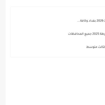
افظات
 الثالث متوسط