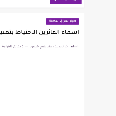
رابط تقديم اعتراضات السادس الإعدادي 2026 الدور
رابط التقديم على معهد مفوضية الشرطة 2026 
اخبار العراق العاجلة
وزارة العمل تعلن اسماء قطع أ
اسماء الفائزين الاحتياط بتعيينات عقود 23
سعر مثقال الذهب اليوم عيار 21 في العراق 26
admin
اخر تحديث :
منذ بضع شهور
5 دقائق للقراءة
نتائج السادس الابتدائي الدور ال
موعد صرف رواتب الرعاية الاجتماعية 2026 لهذا
اسماء تعيينات المحولين من الرع