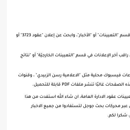
زيارة موقع ديوان محافظة المثنى غالبًا في قسم "التعيينات" أو "الأخبار"، وابحث عن إعلان "عقود 3723" أو
ى راقب آخر الإعلانات في قسم "التعيينات الخارجيّة" أو "نتائج
ات فيسبوك محلية مثل "الاعلامية رسن الزبيدي" ، وقنوات
غالبًا تنشر ملفات PDF قابلة للتحميل.
يينات عقود الادارة العامة
، ان شاء الله استفدت من هذا
ني عبر محركات بحث جوجل لتستفادوا من جميع الاخبار
، شكرا لكم.