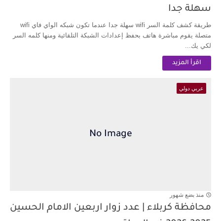
سهلة جدا
طريقة كشف كلمة السر wifi سهلة جدا عندما تكون شبكه الواي فاي wifi
متصلة يقوم مباشرة هاتف بحفظ إعدادات الشبكة التلقائية ومنها كلمه السر
لكي يك...
اقرأ المزيد
عربي دولي
منذ بضع شهور
محافظة كربلاء | عدد زوار اربعين الامام الحسين