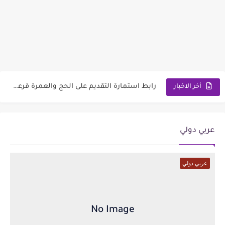
وزارة العمل توضح ألية تخفيض الأجور الجامعية لهذا الفئة2026
رابط استمارة التقديم على الحج والعمرة قرعة الحج إلى يوم...
أخر الاخبار
اسماء المعين المتفرغ 2026 السليمانية | رابط الاستعلام والمستمسكات المطلوبة
رابط تقديم اعتراضات السادس الإعدادي 2026 الدور الاول جميع المحافظات
عربي دولي
رابط التقديم على معهد مفوضية الشرطة 2026 مع الشروط والمتطلبات
وزارة العمل تعلن اسماء قطع أراضي الرعاية الاجتماعية 2026
عربي دولي
سعر مثقال الذهب اليوم عيار 21 في العراق 2026
نتائج السادس الابتدائي الدور الأول لجميع المحافظات العراقية 2026-2027
موعد صرف رواتب الرعاية الاجتماعية 2026 لهذا الشهر | مع...