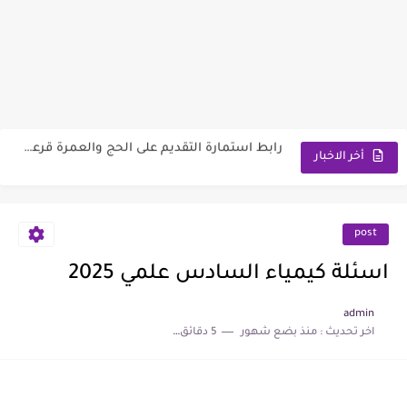
وزارة العمل توضح ألية تخفيض الأجور الجامعية لهذا الفئة2026
رابط استمارة التقديم على الحج والعمرة قرعة الحج إلى يوم...
اسماء المعين المتفرغ 2026 السليمانية | رابط الاستعلام والمستمسكات المطلوبة
أخر الاخبار
رابط تقديم اعتراضات السادس الإعدادي 2026 الدور الاول جميع المحافظات
رابط التقديم على معهد مفوضية الشرطة 2026 مع الشروط والمتطلبات
post
وزارة العمل تعلن اسماء قطع أراضي الرعاية الاجتماعية 2026
اسئلة كيمياء السادس علمي 2025
سعر مثقال الذهب اليوم عيار 21 في العراق 2026
admin
اخر تحديث :
منذ بضع شهور
5 دقائق للقراءة
نتائج السادس الابتدائي الدور الأول لجميع المحافظات العراقية 2026-2027
موعد صرف رواتب الرعاية الاجتماعية 2026 لهذا الشهر | مع...