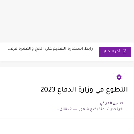
وزارة العمل توضح ألية تخفيض الأجور الجامعية لهذا الفئة2026
رابط استمارة التقديم على الحج والعمرة قرعة الحج إلى يوم...
اسماء المعين المتفرغ 2026 السليمانية | رابط الاستعلام والمستمسكات المطلوبة
أخر الاخبار
رابط تقديم اعتراضات السادس الإعدادي 2026 الدور الاول جميع المحافظات
رابط التقديم على معهد مفوضية الشرطة 2026 مع الشروط والمتطلبات
وزارة العمل تعلن اسماء قطع أراضي الرعاية الاجتماعية 2026
التطوع في وزارة الدفاع 2023
سعر مثقال الذهب اليوم عيار 21 في العراق 2026
حسين العراقي
اخر تحديث :
منذ بضع شهور
2 دقائق للقراءة
نتائج السادس الابتدائي الدور الأول لجميع المحافظات العراقية 2026-2027
موعد صرف رواتب الرعاية الاجتماعية 2026 لهذا الشهر | مع...