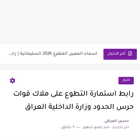
وزارة العمل توضح ألية تخفيض الأجور الجامعية لهذا الفئة2026
رابط استمارة التقديم على الحج والعمرة قرعة الحج إلى يوم...
اسماء المعين المتفرغ 2026 السليمانية | رابط الاستعلام والمستمسكات المطلوبة
أخر الاخبار
رابط تقديم اعتراضات السادس الإعدادي 2026 الدور الاول جميع المحافظات
رابط التقديم على معهد مفوضية الشرطة 2026 مع الشروط والمتطلبات
اخبار
وزارة العمل تعلن اسماء قطع أراضي الرعاية الاجتماعية 2026
رابط استمارة التطوع على ملاك قوات
سعر مثقال الذهب اليوم عيار 21 في العراق 2026
حرس الحدود وزارة الداخلية العراق
نتائج السادس الابتدائي الدور الأول لجميع المحافظات العراقية 2026-2027
حسين العراقي
اخر تحديث :
منذ بضع شهور
5 دقائق للقراءة
موعد صرف رواتب الرعاية الاجتماعية 2026 لهذا الشهر | مع...