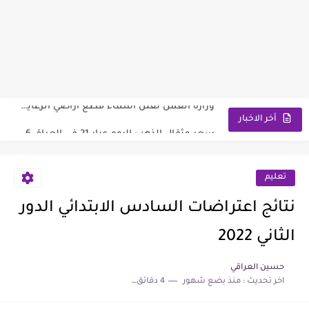
وزارة العمل توضح ألية تخفيض الأجور الجامعية لهذا الفئة2026
رابط استمارة التقديم على الحج والعمرة قرعة الحج إلى يوم...
أخر الاخبار
اسماء المعين المتفرغ 2026 السليمانية | رابط الاستعلام والمستمسكات المطلوبة
رابط تقديم اعتراضات السادس الإعدادي 2026 الدور الاول جميع المحافظات
تعليم
رابط التقديم على معهد مفوضية الشرطة 2026 مع الشروط والمتطلبات
نتائج اعتراضات السادس الابتدائي الدور
وزارة العمل تعلن اسماء قطع أراضي الرعاية الاجتماعية 2026
الثاني 2022
سعر مثقال الذهب اليوم عيار 21 في العراق 2026
حسين العراقي
اخر تحديث :
منذ بضع شهور
4 دقائق للقراءة
نتائج السادس الابتدائي الدور الأول لجميع المحافظات العراقية 2026-2027