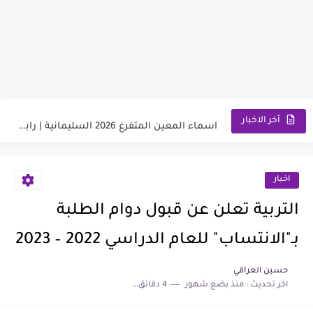
وزارة العمل توضح ألية تخفيض الأجور الجامعية لهذا الفئة2026
رابط استمارة التقديم على الحج والعمرة قرعة الحج إلى يوم...
اسماء المعين المتفرغ 2026 السليمانية | رابط الاستعلام والمستمسكات المطلوبة
أخر الاخبار
رابط تقديم اعتراضات السادس الإعدادي 2026 الدور الاول جميع المحافظات
رابط التقديم على معهد مفوضية الشرطة 2026 مع الشروط والمتطلبات
اخبار
وزارة العمل تعلن اسماء قطع أراضي الرعاية الاجتماعية 2026
التربية تعلن عن قبول دوام الطلبة
سعر مثقال الذهب اليوم عيار 21 في العراق 2026
بـ"الانتساب" للعام الدراسي 2022 – 2023
نتائج السادس الابتدائي الدور الأول لجميع المحافظات العراقية 2026-2027
حسين العراقي
اخر تحديث :
منذ بضع شهور
4 دقائق للقراءة
موعد صرف رواتب الرعاية الاجتماعية 2026 لهذا الشهر | مع...