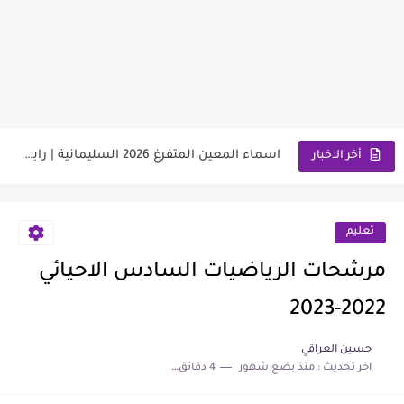
وزارة العمل توضح ألية تخفيض الأجور الجامعية لهذا الفئة2026
رابط استمارة التقديم على الحج والعمرة قرعة الحج إلى يوم...
اسماء المعين المتفرغ 2026 السليمانية | رابط الاستعلام والمستمسكات المطلوبة
رابط تقديم اعتراضات السادس الإعدادي 2026 الدور الاول جميع المحافظات
أخر الاخبار
رابط التقديم على معهد مفوضية الشرطة 2026 مع الشروط والمتطلبات
وزارة العمل تعلن اسماء قطع أراضي الرعاية الاجتماعية 2026
تعليم
سعر مثقال الذهب اليوم عيار 21 في العراق 2026
مرشحات الرياضيات السادس الاحيائي
نتائج السادس الابتدائي الدور الأول لجميع المحافظات العراقية 2026-2027
2022-2023
موعد صرف رواتب الرعاية الاجتماعية 2026 لهذا الشهر | مع...
حسين العراقي
اخر تحديث :
منذ بضع شهور
4 دقائق للقراءة
اسماء تعيينات المحولين من الرعاية الاجتماعية الى وزارة التربية 2026