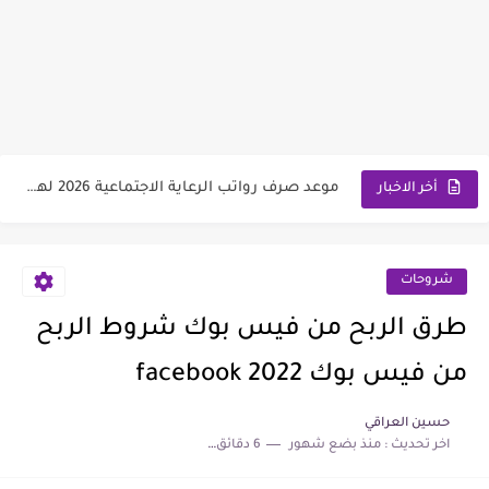
رابط التقديم على معهد مفوضية الشرطة 2026 مع الشروط والمتطلبات
وزارة العمل تعلن اسماء قطع أراضي الرعاية الاجتماعية 2026
سعر مثقال الذهب اليوم عيار 21 في العراق 2026
نتائج السادس الابتدائي الدور الأول لجميع المحافظات العراقية 2026-2027
موعد صرف رواتب الرعاية الاجتماعية 2026 لهذا الشهر | مع...
أخر الاخبار
اسماء تعيينات المحولين من الرعاية الاجتماعية الى وزارة التربية 2026
شروحات
طرق الربح من فيس بوك شروط الربح
من فيس بوك facebook 2022
حسين العراقي
اخر تحديث :
منذ بضع شهور
6 دقائق للقراءة