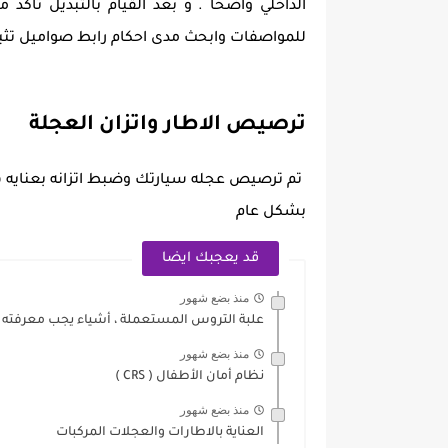
الداخلي واضحا . و بعد القيام بالتبديل تأك
للمواصفات وابحث مدى احكام رابط صواميل تثب
ترصيص الاطار واتزان العجلة
تم ترصيص عجله سيارتك وضبط اتزانه بعنايه ف
بشكل عام
قد يعجبك ايضا
منذ بضع شهور
علبة التروس المستعملة ، أشياء يجب معرفته
منذ بضع شهور
نظام أمان الأطفال ( CRS )
منذ بضع شهور
العناية بالاطارات والعجلات المركبات