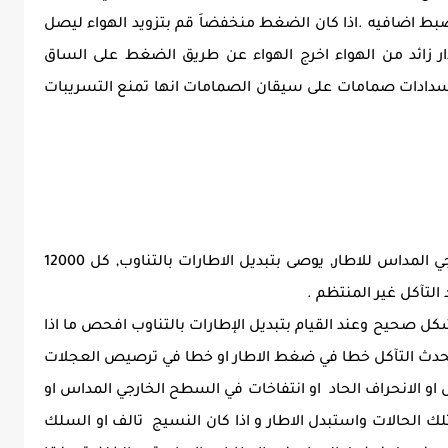
ضبط اضافيه .اذا كان الضغط منخفضاَ قم بتزويد الهواء ليصل
ار زائد من الهواء اخرج الهواء عن طريق الضغط على الساق
سدادات صمامات على سيقان الصمامات انها تمنع التسريبات
الاحداث تساوي في معدل تآكل السطح الخارجي المداس للاطار, يوصى بتبديل الاطارات بالتناوب, كل 12000
 التآكل غير المنتظم .
بشكل صحيح وعند القيام بتبديل الإطارات بالتناوب افحص ما اذا
ا يحدث التآكل خطا في ضغط الاطار او خطا في ترصيص العجلات
ل او الانحراف الحاد او انتفاخات في السطح الخارجي المداس او
لك الحالات واستبدل الاطار و اذا كان النسيج تالف او السلك