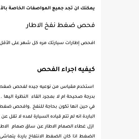
يمكنك ان تجد جميع المواصفات الخاصة بالأ
فحص ضغط نفخ الاطار
افحص إطارات سيارتك مره كل شهر على الأقل 
كيفيه اجراء الفحص
استخدم مقياس من نوعيه جيده لفحص ضغط الاطا
بدرجة صحيحة ام لا بمجرد القاء النظرة اليها 
في حين انها تكون بحاجة للنفخ .وافحص ضغط انت
الباردة انه لم تتم قياده السيارة لمده لا تقل ع
ازل غطاء الصمام الاطار عن ساق صمام الاطا
الضغط اذا كان الضغط الانتفاخ باردة يتماش