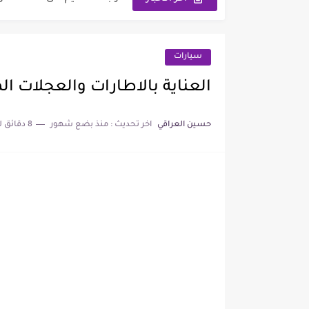
وزارة العمل تعلن اسماء قطع أ
سعر مثقال الذهب اليوم عيار 21 في العراق 26
سيارات
نتائج السادس الابتدائي الدور ال
العناية بالاطارات والعجلات ال
موعد صرف رواتب الرعاية الاجتماعية 2026 لهذا
حسين العراقي
اخر تحديث :
منذ بضع شهور
8 دقائق للقراءة
اسماء تعيينات المحولين من الرع